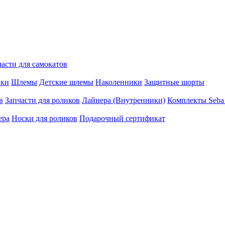
части для самокатов
ики
Шлемы
Детские шлемы
Наколенники
Защитные шорты
в
Запчасти для роликов
Лайнера (Внутренники)
Комплекты Seba
ера
Носки для роликов
Подарочный сертификат