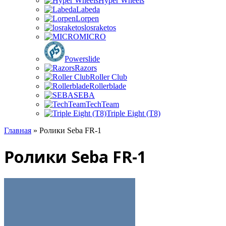
Hyper Wheels
Labeda
Lorpen
losraketos
MICRO
Powerslide
Razors
Roller Club
Rollerblade
SEBA
TechTeam
Triple Eight (T8)
Главная
» Ролики Seba FR-1
Ролики Seba FR-1