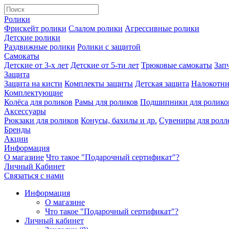
Ролики
Фрискейт ролики
Слалом ролики
Агрессивные ролики
Детские ролики
Раздвижные ролики
Ролики с защитой
Самокаты
Детские от 3-х лет
Детские от 5-ти лет
Трюковые самокаты
Зап
Защита
Защита на кисти
Комплекты защиты
Детская защита
Налокотн
Комплектующие
Колёса для роликов
Рамы для роликов
Подшипники для ролико
Аксессуары
Рюкзаки для роликов
Конусы, бахилы и др.
Сувениры для ролл
Бренды
Акции
Информация
О магазине
Что такое "Подарочный сертификат"?
Личный Кабинет
Связаться с нами
Информация
О магазине
Что такое "Подарочный сертификат"?
Личный кабинет