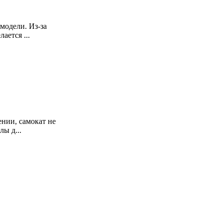
модели. Из-за
ается ...
нии, самокат не
ы д...